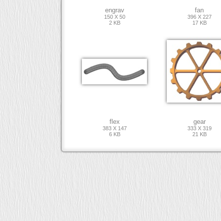
engrav
fan
150 X 50
396 X 227
2 KB
17 KB
flex
gear
383 X 147
333 X 319
6 KB
21 KB