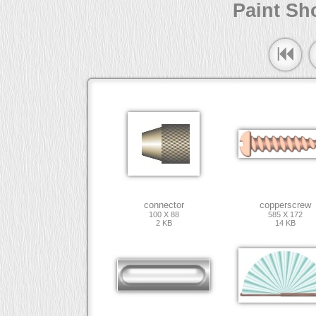
Paint Sh
connector
copperscrew
100 X 88
585 X 172
2 KB
14 KB